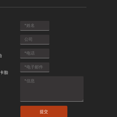
胎
轻卡胎
提交