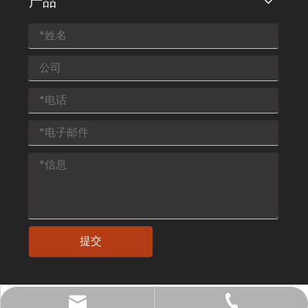
产品
提交
sales@honourgroup.cn
+86-532-8592-3709