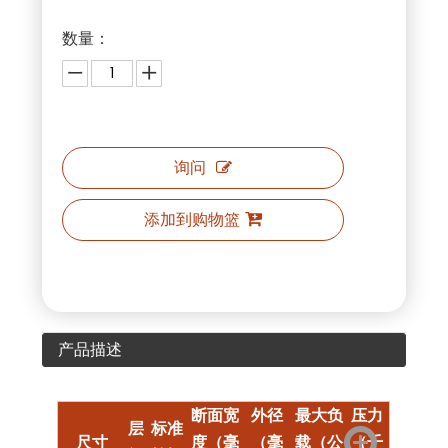
数量：
询问
添加到购物篮
产品描述
断面宽
外径
最大负
压力
层
标准
尺寸
度（毫
（毫
载（公
（千