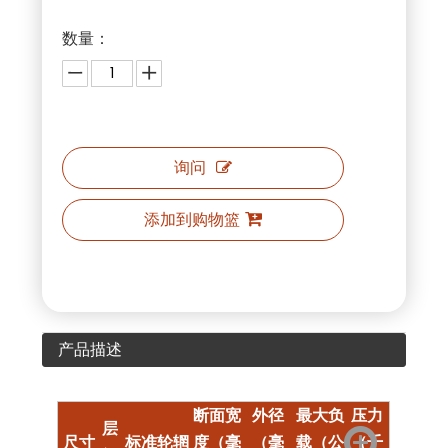
数量：
询问
添加到购物篮
产品描述
断面宽
外径
最大负
压力
层
尺寸
标准轮辋
度（毫
（毫
载（公
（千