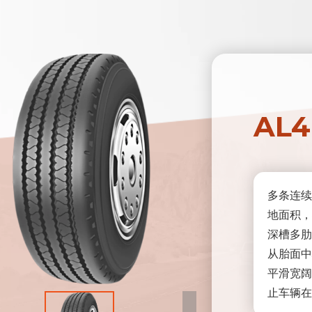
AL4
多条连续
地面积，
深槽多肋
从胎面中
平滑宽阔
止车辆在